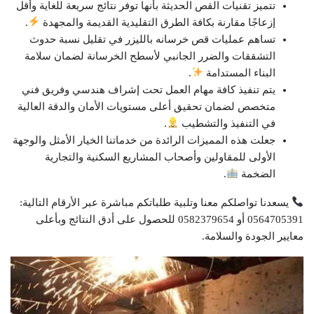
تتميز تقنيات القص الحديثة بأنها توفر نتائج سريعة للغاية وأقل
إزعاجًا مقارنة بكافة الطرق التقليدية القديمة والمجهدة
.
تساهم عمليات قص خرسانه بالليزر في تقليل نسبة حدوث
التشققات والضرر الجانبي لأسطح الخرسانة لضمان سلامة
البناء المستدامة
.
يتم تنفيذ كافة مهام العمل تحت إشراف هندسي وفريق فني
متخصص لضمان تحقيق أعلى مستويات الأمان والدقة العالية
في التنفيذ والتشطيب
.
جعلت هذه المميزات الرائدة من خدماتنا الخيار الأمثل والوجهة
الأولى للمقاولين وأصحاب المشاريع السكنية والتجارية
الضخمة
.
يسعدنا تواصلكم معنا وتلبية طلباتكم مباشرة عبر الأرقام التالية:
0564705391 أو 0582379654 للحصول على أدق النتائج وبأعلى
معايير الجودة والسلامة.