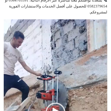
يسعدنا تواصلكم معنا مباشرة عبر الأرقام التالية: 0564705391 أو
0582379654 للحصول على أفضل الخدمات والاستشارات الفورية
لمشروعكم.
مشغل
الفيديو