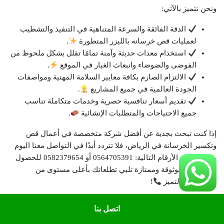
ونحن نتميز بالآتي:
الدقة الفائقة والسرعة المتناهية في التنفيذ والتشطيب
لعمليات قص خرسانه بالليزر المتطورة
.
استخدام معدات حديثة وآمنة تمامًا تقلل بشكل ملحوظ من
الفوضى والضوضاء وانبعاث الغبار في الموقع
.
الالتزام الصارم بكافة معايير السلامة المهنية ومواصفات
الجودة العالمية في جميع المشاريع
.
تقديم أسعار تنافسية حصرية وخدمات متكاملة تناسب
جميع الاحتياجات والمتطلبات الإنشائية
.
إذا كنت تبحث بجدية عن أفضل شركة متخصصة في أعمال قص
وتكسير الخرسانة في الرياض، فلا تتردد أبدًا في التواصل معنا اليوم
مباشرة عبر الأرقام التالية: 0564705391 أو 0582379654 للحصول
على خدمة موثوقة وممتازة تلبي تطلعاتك بأعلى مستوى من
الاحترافية والتميز
!
اتصل بنا
Google+
Twitter
Facebook
شارك