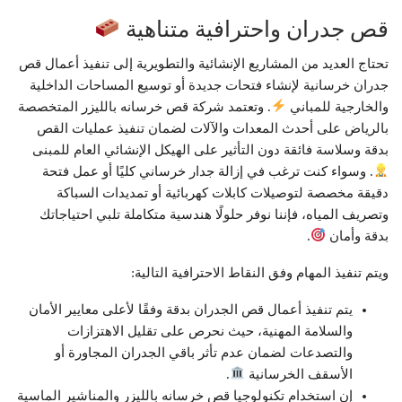
قص جدران واحترافية متناهية
تحتاج العديد من المشاريع الإنشائية والتطويرية إلى تنفيذ أعمال قص
جدران خرسانية لإنشاء فتحات جديدة أو توسيع المساحات الداخلية
والخارجية للمباني
. وتعتمد شركة قص خرسانه بالليزر المتخصصة
بالرياض على أحدث المعدات والآلات لضمان تنفيذ عمليات القص
بدقة وسلاسة فائقة دون التأثير على الهيكل الإنشائي العام للمبنى
. وسواء كنت ترغب في إزالة جدار خرساني كليًا أو عمل فتحة
دقيقة مخصصة لتوصيلات كابلات كهربائية أو تمديدات السباكة
وتصريف المياه، فإننا نوفر حلولًا هندسية متكاملة تلبي احتياجاتك
بدقة وأمان
.
ويتم تنفيذ المهام وفق النقاط الاحترافية التالية:
يتم تنفيذ أعمال قص الجدران بدقة وفقًا لأعلى معايير الأمان
والسلامة المهنية، حيث نحرص على تقليل الاهتزازات
والتصدعات لضمان عدم تأثر باقي الجدران المجاورة أو
الأسقف الخرسانية
.
إن استخدام تكنولوجيا قص خرسانه بالليزر والمناشير الماسية