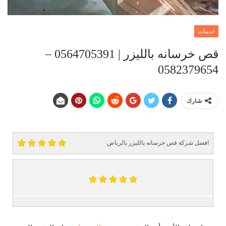
خدمات
قص خرسانه بالليزر | 0564705391 –
0582379654
شارك
افضل شركة قص خرسانه بالليزر بالرياض