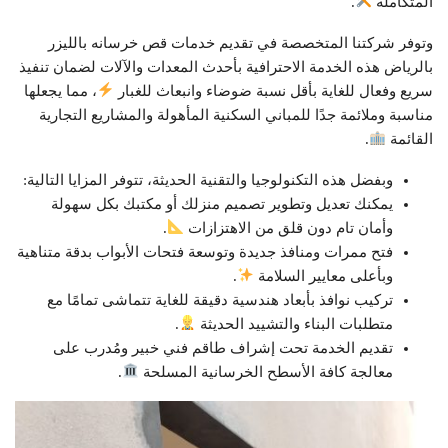
المتكاملة
.
وتوفر شركتنا المتخصصة في تقديم خدمات قص خرسانه بالليزر
بالرياض هذه الخدمة الاحترافية بأحدث المعدات والآلات لضمان تنفيذ
سريع وفعال للغاية بأقل نسبة ضوضاء وانبعاث للغبار
، مما يجعلها
مناسبة وملائمة جدًا للمباني السكنية المأهولة والمشاريع التجارية
القائمة
.
وبفضل هذه التكنولوجيا والتقنية الحديثة، تتوفر المزايا التالية:
يمكنك تعديل وتطوير تصميم منزلك أو مكتبك بكل سهولة
وأمان تام دون قلق من الاهتزازات
.
فتح ممرات ومنافذ جديدة وتوسعة فتحات الأبواب بدقة متناهية
وبأعلى معايير السلامة
.
تركيب نوافذ بأبعاد هندسية دقيقة للغاية تتماشى تمامًا مع
متطلبات البناء والتشييد الحديثة
.
تقديم الخدمة تحت إشراف طاقم فني خبير ومُدرب على
معالجة كافة الأسطح الخرسانية المسلحة
.